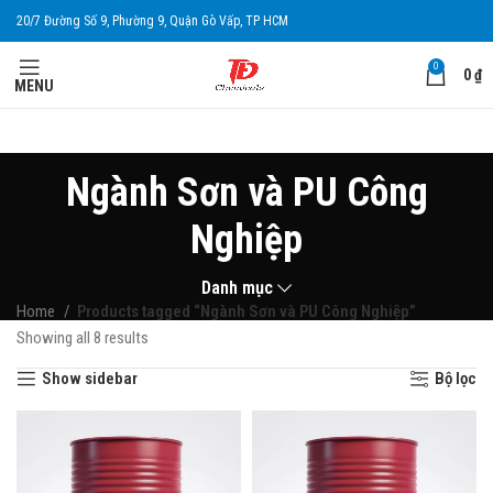
20/7 Đường Số 9, Phường 9, Quận Gò Vấp, TP HCM
0
0
₫
MENU
Ngành Sơn và PU Công
Nghiệp
Danh mục
Home
Products tagged “Ngành Sơn và PU Công Nghiệp”
Showing all 8 results
Show sidebar
Bộ lọc