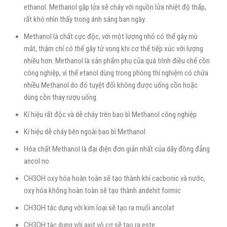
ethanol. Methanol gặp lửa sẽ cháy với nguồn lửa nhiệt độ thấp,
rất khó nhìn thấy trong ánh sáng ban ngày.
Methanol là chất cực độc, với một lượng nhỏ có thể gây mù
mắt, thậm chí có thể gây tử vong khi cơ thể tiếp xúc với lượng
nhiều hơn. Methanol là sản phẩm phụ của quá trình điều chế cồn
công nghiệp, vì thế etanol dùng trong phòng thí nghiệm có chứa
nhiều Methanol do đó tuyệt đối không được uống cồn hoặc
dùng cồn thay rượu uống.
Kí hiệu rất độc và dễ cháy trên bao bì Methanol công nghiệp
Kí hiệu dễ cháy bên ngoài bao bì Methanol
Hóa chất Methanol là đại điện đơn giản nhất của dãy đồng đẳng
ancol no
CH3OH oxy hóa hoàn toàn sẽ tạo thành khí cacbonic và nước,
oxy hóa không hoàn toàn sẽ tạo thành andehit formic
CH3OH tác dụng với kim loại sẽ tạo ra muối ancolat
CH3OH tác dụng với axit vô cơ sẽ tạo ra este