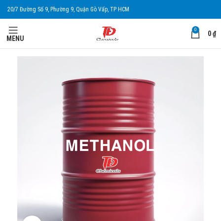
20/7 Đường Số 9, Phường 9, Quận Gò Vấp, TP HCM
0
0
₫
MENU