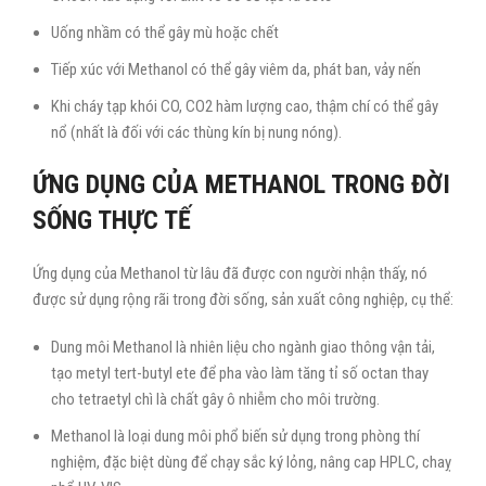
Uống nhầm có thể gây mù hoặc chết
Tiếp xúc với Methanol có thể gây viêm da, phát ban, vảy nến
Khi cháy tạp khói CO, CO2 hàm lượng cao, thậm chí có thể gây
nổ (nhất là đối với các thùng kín bị nung nóng).
ỨNG DỤNG CỦA METHANOL TRONG ĐỜI
SỐNG THỰC TẾ
Ứng dụng của Methanol từ lâu đã được con người nhận thấy, nó
được sử dụng rộng rãi trong đời sống, sản xuất công nghiệp, cụ thể:
Dung môi Methanol là nhiên liệu cho ngành giao thông vận tải,
tạo metyl tert-butyl ete để pha vào làm tăng tỉ số octan thay
cho tetraetyl chì là chất gây ô nhiễm cho môi trường.
Methanol là loại dung môi phổ biến sử dụng trong phòng thí
nghiệm, đặc biệt dùng để chạy sắc ký lỏng, nâng cap HPLC, chaỵ