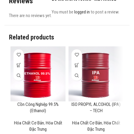
Reviews
You must be
logged in
to post a review.
There are no reviews yet.
Related products
Cồn Công Nghiệp 99.5%
ISO PROPYL ALCOHOL (IPA)
(Ethanol)
– TECH
Hóa Chất Cơ Bản
,
Hóa Chất
Hóa Chất Cơ Bản
,
Hóa Chất
Hó
Đặc Trưng
Đặc Trưng