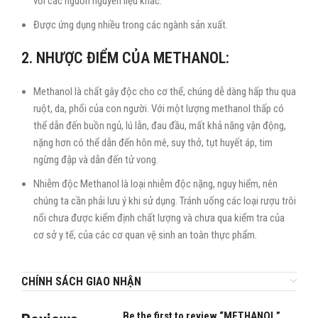
với các nguồn nguyên liệu khác.
Được ứng dụng nhiều trong các ngành sản xuất.
2. NHƯỢC ĐIỂM CỦA METHANOL:
Methanol là chất gây độc cho cơ thể, chúng dễ dàng hấp thu qua
ruột, da, phổi của con người. Với một lượng methanol thấp có
thể dẫn đến buồn ngủ, lú lẫn, đau đầu, mất khả năng vận động,
nặng hơn có thể dẫn đến hôn mê, suy thở, tụt huyết áp, tim
ngừng đập và dẫn đến tử vong.
Nhiễm độc Methanol là loại nhiễm độc nặng, nguy hiểm, nên
chúng ta cần phải lưu ý khi sử dụng. Tránh uống các loại rượu trôi
nổi chưa được kiểm định chất lượng và chưa qua kiểm tra của
cơ sở y tế, của các cơ quan vệ sinh an toàn thực phẩm.
CHÍNH SÁCH GIAO NHẬN
Be the first to review “METHANOL”