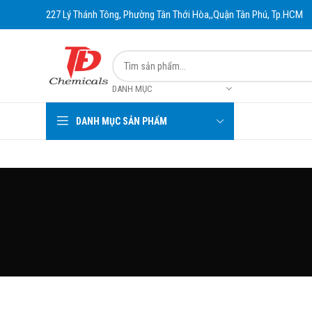
227 Lý Thánh Tông, Phường Tân Thới Hòa,,Quận Tân Phú, Tp.HCM
DANH MỤC
DANH MỤC SẢN PHẨM