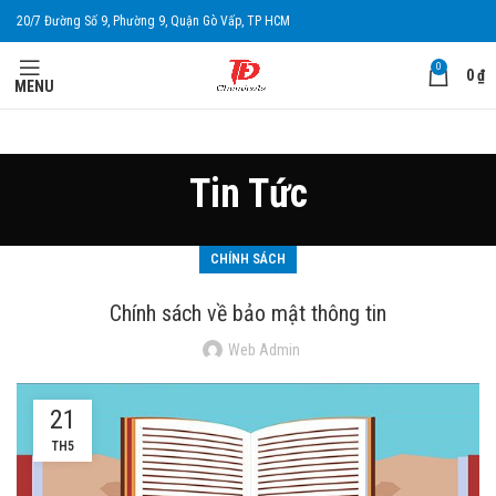
20/7 Đường Số 9, Phường 9, Quận Gò Vấp, TP HCM
0
0
₫
MENU
Tin Tức
CHÍNH SÁCH
Chính sách về bảo mật thông tin
Web Admin
21
TH5