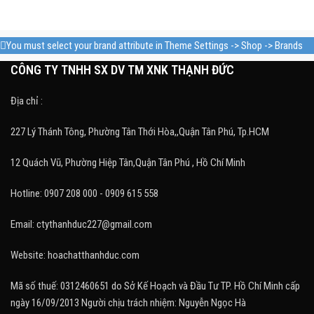
You must select your brand attribute in Theme Settings -> Shop -> Brands
CÔNG TY TNHH SX DV TM XNK THẠNH ĐỨC
Địa chỉ :
227 Lý Thánh Tông, Phường Tân Thới Hòa,,Quận Tân Phú, Tp.HCM
12 Quách Vũ, Phường Hiệp Tân,Quận Tân Phú , Hồ Chí Minh
Hotline: 0907 208 000 - 0909 615 558
Email: ctythanhduc227@gmail.com
Website: hoachatthanhduc.com
Mã số thuế: 0312460651 do Sở Kế Hoạch và Đầu Tư TP. Hồ Chí Minh cấp
ngày 16/09/2013 Người chịu trách nhiệm: Nguyễn Ngọc Hà