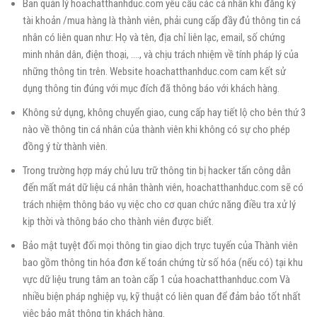
Ban quản lý hoachatthanhduc.com yêu cầu các cá nhân khi đăng ký
tài khoản /mua hàng là thành viên, phải cung cấp đầy đủ thông tin cá
nhân có liên quan như: Họ và tên, địa chỉ liên lạc, email, số chứng
minh nhân dân, điện thoại, …., và chịu trách nhiệm về tính pháp lý của
những thông tin trên. Website hoachatthanhduc.com cam kết sử
dụng thông tin đúng với mục đích đã thông báo với khách hàng.
Không sử dụng, không chuyển giao, cung cấp hay tiết lộ cho bên thứ 3
nào về thông tin cá nhân của thành viên khi không có sự cho phép
đồng ý từ thành viên.
Trong trường hợp máy chủ lưu trữ thông tin bị hacker tấn công dẫn
đến mất mát dữ liệu cá nhân thành viên, hoachatthanhduc.com sẽ có
trách nhiệm thông báo vụ việc cho cơ quan chức năng điều tra xử lý
kịp thời và thông báo cho thành viên được biết.
Bảo mật tuyệt đối mọi thông tin giao dịch trực tuyến của Thành viên
bao gồm thông tin hóa đơn kế toán chứng từ số hóa (nếu có) tại khu
vực dữ liệu trung tâm an toàn cấp 1 của hoachatthanhduc.com
Và
nhiều biện pháp nghiệp vụ, kỹ thuật có liên quan để đảm bảo tốt nhất
việc bảo mật thông tin khách hàng.