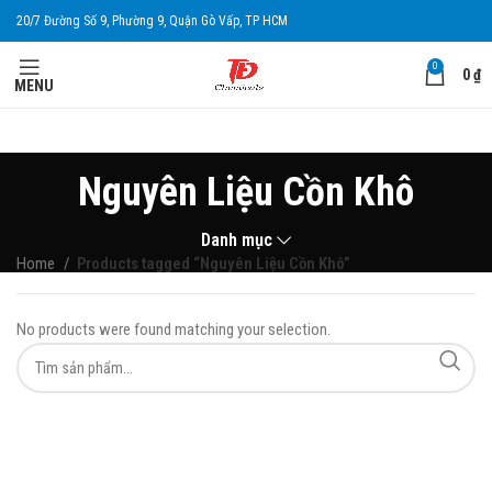
20/7 Đường Số 9, Phường 9, Quận Gò Vấp, TP HCM
0
0
₫
MENU
Nguyên Liệu Cồn Khô
Danh mục
Home
Products tagged “Nguyên Liệu Cồn Khô”
No products were found matching your selection.