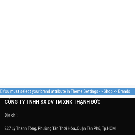
You must select your brand attribute in Theme Settings -> Shop -> Brands
CÔNG TY TNHH SX DV TM XNK THẠNH ĐỨC
Địa chỉ :
227 Lý Thánh Tông, Phường Tân Thới Hòa,,Quận Tân Phú, Tp.HCM