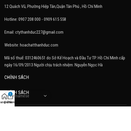
12 Quách Vũ, Phường Hiệp Tân,Quận Tân Phú , Hồ Chí Minh
Hotline: 0907 208 000 - 0909 615 558
Email: ctythanhduc227@gmail.com
Website: hoachatthanhduc.com
Mã số thuế: 0312460651 do Sở Kế Hoạch và Đầu Tư TP. Hồ Chí Minh cấp
ngày 16/09/2013 Người chịu trách nhiệm: Nguyễn Ngọc Hà
CHÍNH SÁCH
CHÍNH SÁCH
0
rang chủ
Giỏ hàng
FOOTER MENU