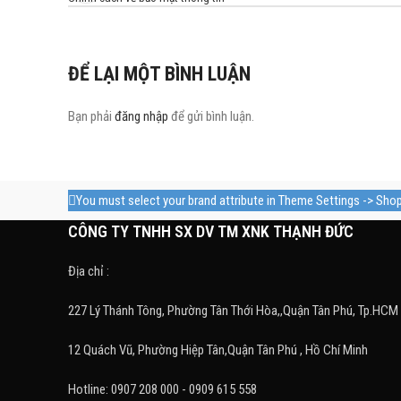
ĐỂ LẠI MỘT BÌNH LUẬN
Bạn phải
đăng nhập
để gửi bình luận.
You must select your brand attribute in Theme Settings -> Sho
CÔNG TY TNHH SX DV TM XNK THẠNH ĐỨC
Địa chỉ :
227 Lý Thánh Tông, Phường Tân Thới Hòa,,Quận Tân Phú, Tp.HCM
12 Quách Vũ, Phường Hiệp Tân,Quận Tân Phú , Hồ Chí Minh
Hotline: 0907 208 000 - 0909 615 558