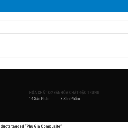
HÓA CHẤT CƠ BẢN
HÓA CHẤT ĐẶC TRƯNG
14 Sản Phẩm
8 Sản Phẩm
oducts tagged “Phụ Gia Compusite”