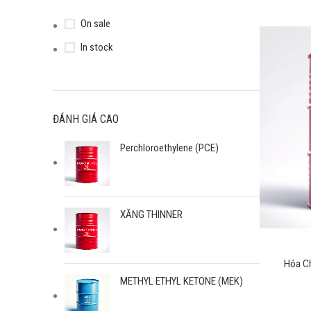
On sale
In stock
ĐÁNH GIÁ CAO
Perchloroethylene (PCE)
XĂNG THINNER
Hóa C
METHYL ETHYL KETONE (MEK)