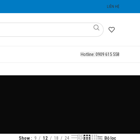
LIÊN HỆ
Hotline: 0909 615 558
Bộ lọc
Show
9
12
18
24