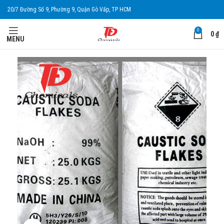
20/7 Đường Số 9, Phường 9, Quận Gò Vấp, TP HCM
0
0
₫
MENU