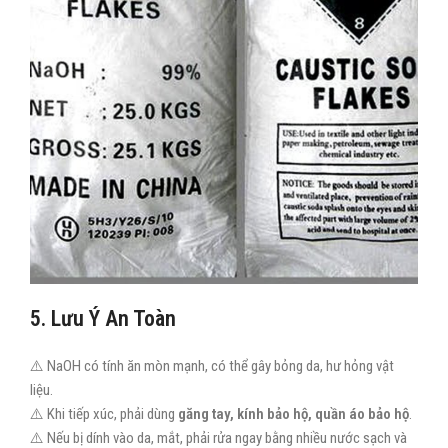
5. Lưu Ý An Toàn
⚠️ NaOH có tính ăn mòn mạnh, có thể gây bỏng da, hư hỏng vật
liệu.
⚠️ Khi tiếp xúc, phải dùng
găng tay, kính bảo hộ, quần áo bảo hộ
.
⚠️ Nếu bị dính vào da, mắt, phải rửa ngay bằng nhiều nước sạch và