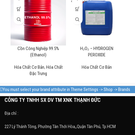
Cồn Công Nghiệp 99.5%
H₂O₂ – HYDROGEN
IS
(Ethanol)
PEROXIDE
Hóa Chất Cơ Bản
,
Hóa Chất
Hóa Chất Cơ Bản
Hó
Đặc Trưng
You must select your brand attribute in Theme Settings -> Shop -> Brands
CÔNG TY TNHH SX DV TM XNK THẠNH ĐỨC
Địa chỉ :
227 Lý Thánh Tông, Phường Tân Thới Hòa,,Quận Tân Phú, Tp.HCM