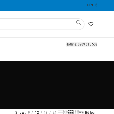
LIÊN HỆ
Hotline: 0909 615 558
Bộ lọc
Show
9
12
18
24