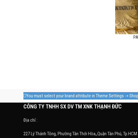
PA
You must select your brand attribute in Theme Settings -> Sho
CÔNG TY TNHH SX DV TM XNK THẠNH ĐỨC
Địa chỉ :
227 Lý Thánh Tông, Phường Tân Thới Hòa,,Quận Tân Phú, Tp.HCM