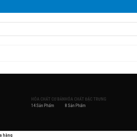
HÓA CHẤT CƠ BẢN
HÓA CHẤT ĐẶC TRƯNG
14 Sản Phẩm
8 Sản Phẩm
a hàng