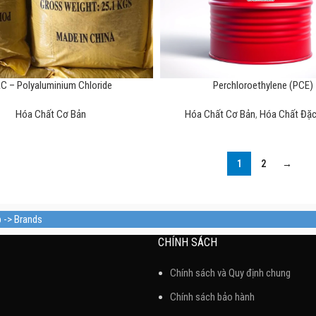
C – Polyaluminium Chloride
Perchloroethylene (PCE)
Hóa Chất Cơ Bản
Hóa Chất Cơ Bản
,
Hóa Chất Đặc
1
2
→
p -> Brands
CHÍNH SÁCH
Chính sách và Quy định chung
Chính sách bảo hành