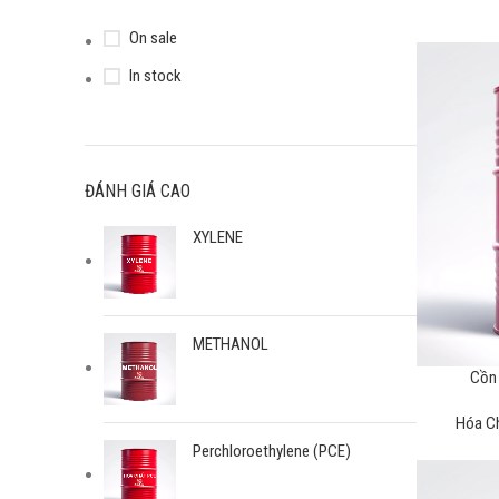
On sale
In stock
ĐÁNH GIÁ CAO
XYLENE
METHANOL
Cồn 
Hóa C
Perchloroethylene (PCE)