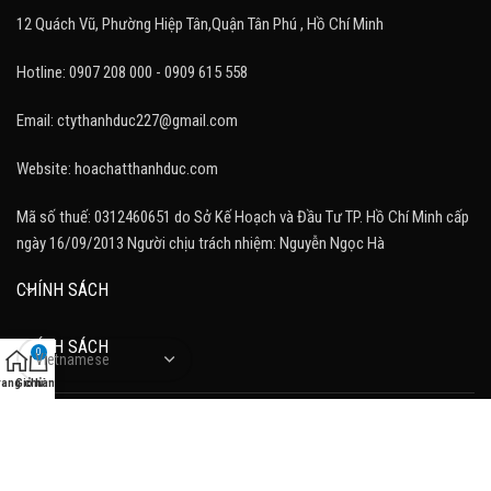
12 Quách Vũ, Phường Hiệp Tân,Quận Tân Phú , Hồ Chí Minh
Hotline: 0907 208 000 - 0909 615 558
Email: ctythanhduc227@gmail.com
Website: hoachatthanhduc.com
Mã số thuế: 0312460651 do Sở Kế Hoạch và Đầu Tư TP. Hồ Chí Minh cấp
ngày 16/09/2013 Người chịu trách nhiệm: Nguyễn Ngọc Hà
CHÍNH SÁCH
CHÍNH SÁCH
0
rang chủ
Giỏ hàng
FOOTER MENU