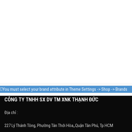
You must select your brand attribute in Theme Settings -> Shop -> Brands
CÔNG TY TNHH SX DV TM XNK THẠNH ĐỨC
Địa chỉ :
227 Lý Thánh Tông, Phường Tân Thới Hòa,,Quận Tân Phú, Tp.HCM