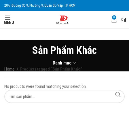
20/7 Đường Số 9, Phường 9, Quận Gò Vấp, TP HCM
0
0
₫
MENU
Sản Phẩm Khác
Danh mục
Home
Products tagged “Sản Phẩm Khác”
No products were found matching your selection.