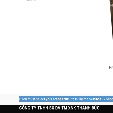
Ni
You must select your brand attribute in Theme Settings -> Sho
CÔNG TY TNHH SX DV TM XNK THẠNH ĐỨC