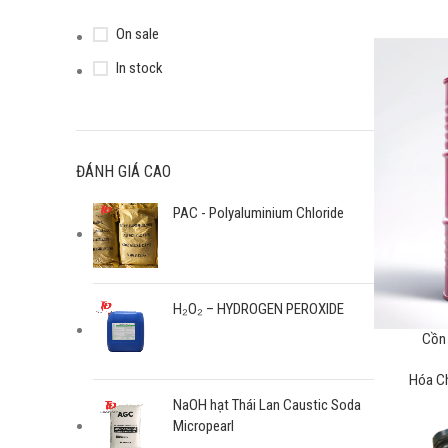
On sale
In stock
ĐÁNH GIÁ CAO
PAC - Polyaluminium Chloride
H₂O₂ – HYDROGEN PEROXIDE
Cồn 
Hóa C
NaOH hạt Thái Lan Caustic Soda
Micropearl