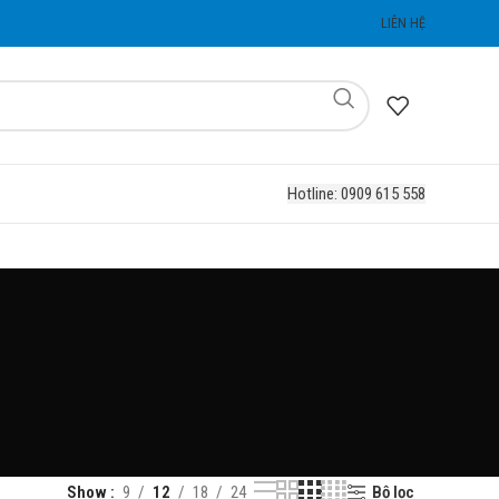
LIÊN HỆ
Hotline: 0909 615 558
Bộ lọc
Show
9
12
18
24