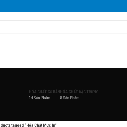
HÓA CHẤT CƠ BẢN
HÓA CHẤT ĐẶC TRƯNG
14 Sản Phẩm
8 Sản Phẩm
oducts tagged “Hóa Chất Mực In”