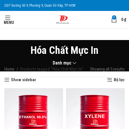
20/7 Đường Số 9, Phường 9, Quận Gò Vấp, TP HCM
0
0
₫
MENU
Hóa Chất Mực In
Danh mục
Home
Products tagged “Hóa Chất Mực In”
Showing all 5 results
Show sidebar
Bộ lọc